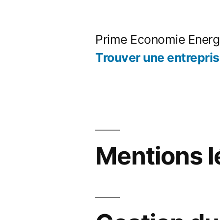
Aller
au
Prime Economie Energ
contenu
Trouver une entrepri
Mentions l