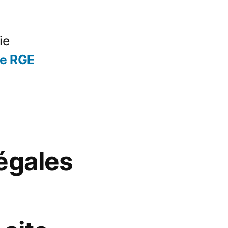
ie
se RGE
égales