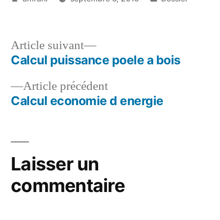
par
dans
Article
Article suivant
suivant :
Calcul puissance poele a bois
Navigation
Article
Article précédent
de
précédent :
Calcul economie d energie
l’article
Laisser un
commentaire