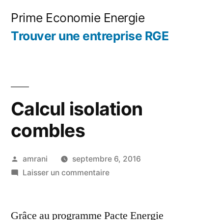
Aller
Prime Economie Energie
au
Trouver une entreprise RGE
contenu
Calcul isolation
combles
Publié
amrani
septembre 6, 2016
par
sur
Laisser un commentaire
Calcul
isolation
Grâce au programme Pacte Energie
combles