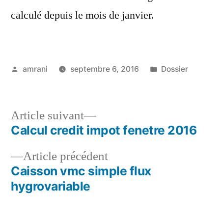
calculé depuis le mois de janvier.
Publié
Publié
amrani
septembre 6, 2016
Dossier
par
dans
Article
Article suivant
suivant :
Calcul credit impot fenetre 2016
Navigation
Article
Article précédent
de
précédent :
Caisson vmc simple flux
l’article
hygrovariable