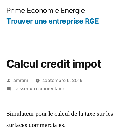
Aller
Prime Economie Energie
au
Trouver une entreprise RGE
contenu
Calcul credit impot
Publié
amrani
septembre 6, 2016
par
sur
Laisser un commentaire
Calcul
credit
Simulateur pour le calcul de la taxe sur les
impot
surfaces commerciales.