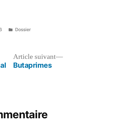
Publié
6
Dossier
dans
le
Article
Article suivant
dent :
suivant :
al
Butaprimes
mmentaire