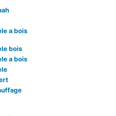
nah
le a bois
le bois
le a bois
ele
ert
auffage