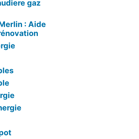
audiere gaz
Merlin : Aide
rénovation
rgie
bles
ble
rgie
nergie
mpot