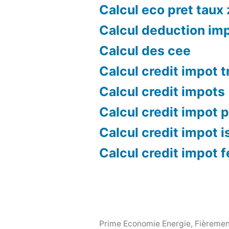
Calcul eco pret taux
Calcul deduction im
Calcul des cee
Calcul credit impot 
Calcul credit impots
Calcul credit impot p
Calcul credit impot i
Calcul credit impot 
Prime Economie Energie
,
Fièremen