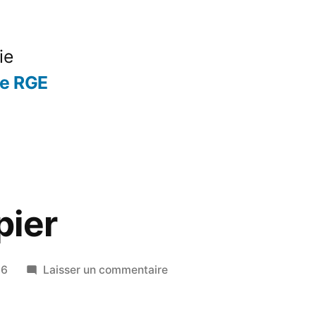
ie
se RGE
pier
sur
16
Laisser un commentaire
Buches
papier