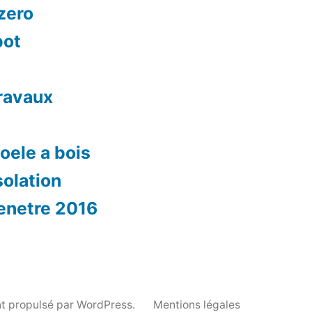
 zero
pot
travaux
oele a bois
solation
fenetre 2016
t propulsé par WordPress.
Mentions légales