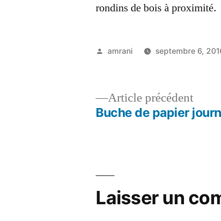
rondins de bois à proximité.
Publié
amrani
septembre 6, 201
par
Artic
Article précédent
précé
Buche de papier journ
Navigation
de
l’article
Laisser un co