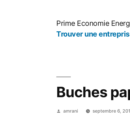
Aller
au
Prime Economie Energ
contenu
Trouver une entrepri
Buches pa
Publié
amrani
septembre 6, 20
par