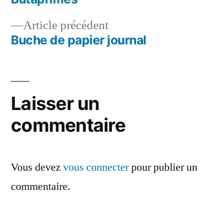
Navigation
Article
Article précédent
de
précédent :
Buche de papier journal
l’article
Laisser un
commentaire
Vous devez
vous connecter
pour publier un
commentaire.