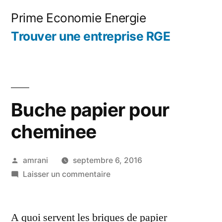
Aller
Prime Economie Energie
au
Trouver une entreprise RGE
contenu
Buche papier pour
cheminee
Publié
amrani
septembre 6, 2016
par
sur
Laisser un commentaire
Buche
papier
A quoi servent les briques de papier
pour