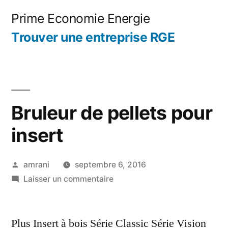
Aller
Prime Economie Energie
au
Trouver une entreprise RGE
contenu
Bruleur de pellets pour
insert
Publié
amrani
septembre 6, 2016
par
sur
Laisser un commentaire
Bruleur
de
Plus Insert à bois Série Classic Série Vision
pellets