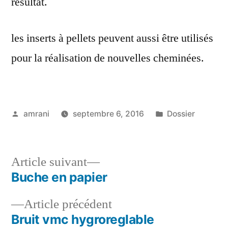
résultat.
les inserts à pellets peuvent aussi être utilisés
pour la réalisation de nouvelles cheminées.
Publié
Publié
amrani
septembre 6, 2016
Dossier
par
dans
Article
Article suivant
suivant :
Buche en papier
Navigation
Article
Article précédent
de
précédent :
Bruit vmc hygroreglable