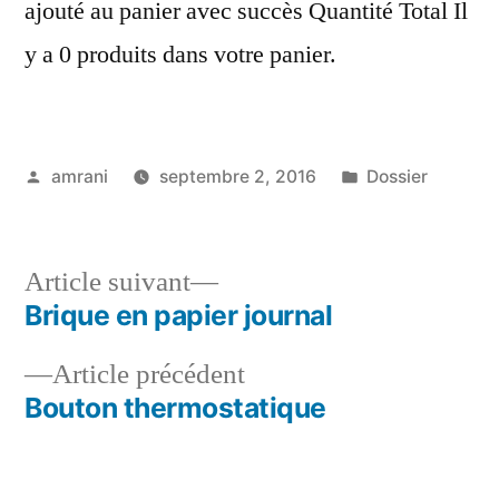
ajouté au panier avec succès Quantité Total Il
y a 0 produits dans votre panier.
Publié
Publié
amrani
septembre 2, 2016
Dossier
par
dans
Article
Article suivant
suivant :
Brique en papier journal
Navigation
Article
Article précédent
de
précédent :
Bouton thermostatique
l’article