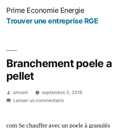
Aller
Prime Economie Energie
au
Trouver une entreprise RGE
contenu
Branchement poele a
pellet
Publié
amrani
septembre 2, 2016
par
sur
Laisser un commentaire
Branchement
poele
com Se chauffer avec un poele à granulés
a