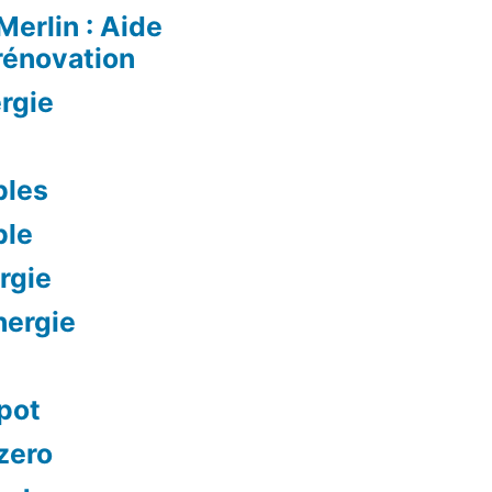
Merlin : Aide
rénovation
rgie
bles
ble
rgie
nergie
mpot
 zero