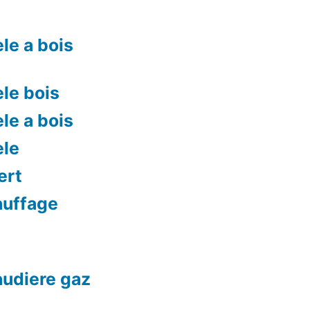
le a bois
le bois
le a bois
ele
ert
auffage
audiere gaz