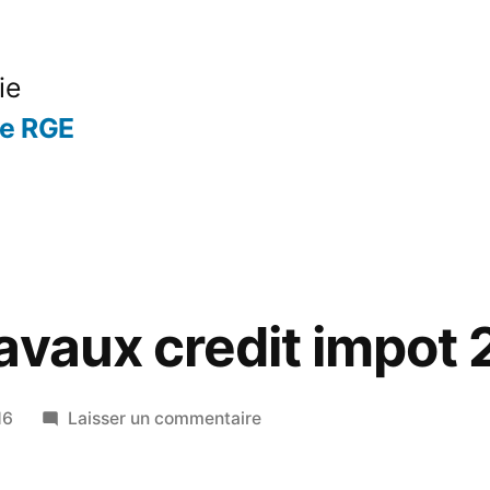
ie
se RGE
avaux credit impot
sur
16
Laisser un commentaire
Bouquet
travaux