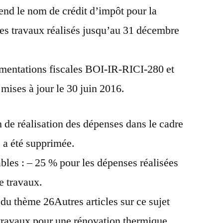
end le nom de crédit d’impôt pour la
credit
impot
 les travaux réalisés jusqu’au 31 décembre
2016
umentations fiscales BOI-IR-RICI-280 et
ises à jour le 30 juin 2016.
n de réalisation des dépenses dans le cadre
 a été supprimée.
bles : – 25 % pour les dépenses réalisées
e travaux.
du thème 26Autres articles sur ce sujet
travaux pour une rénovation thermique.