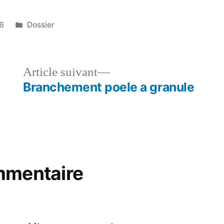
Publié
6
Dossier
dans
le
Article
Article suivant
dent :
suivant :
Branchement poele a granule
mmentaire