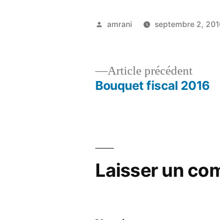
Publié
amrani
septembre 2, 201
par
Artic
Article précédent
précé
Bouquet fiscal 2016
Navigation
de
l’article
Laisser un co