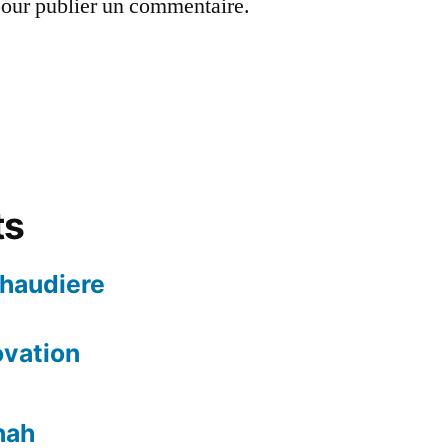
our publier un commentaire.
ts
chaudiere
ovation
nah