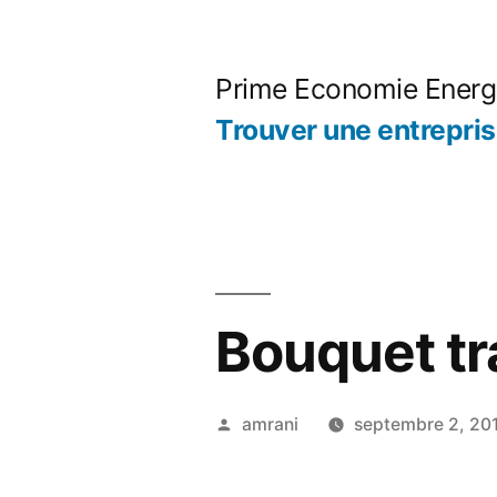
Aller
au
Prime Economie Energ
contenu
Trouver une entrepri
Bouquet tr
Publié
amrani
septembre 2, 20
par