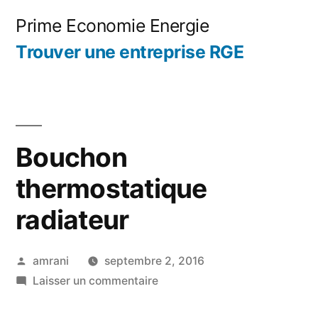
Aller
Prime Economie Energie
au
Trouver une entreprise RGE
contenu
Bouchon
thermostatique
radiateur
Publié
amrani
septembre 2, 2016
par
sur
Laisser un commentaire
Bouchon