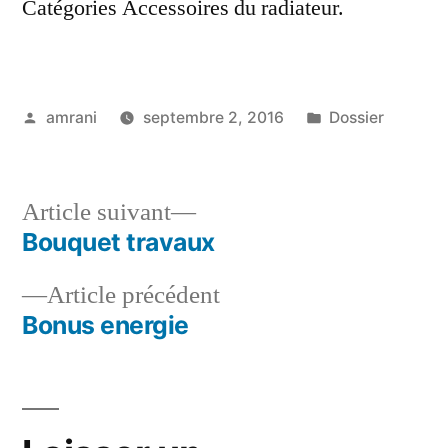
Catégories Accessoires du radiateur.
Publié
Publié
amrani
septembre 2, 2016
Dossier
par
dans
Article
Article suivant
suivant :
Bouquet travaux
Navigation
Article
Article précédent
de
précédent :
Bonus energie
l’article