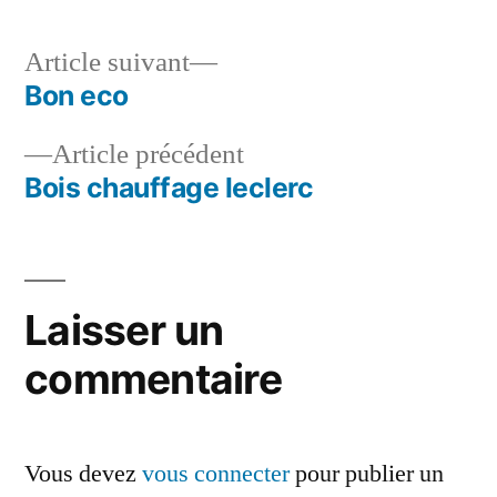
Article
Article suivant
suivant :
Bon eco
Navigation
Article
Article précédent
de
précédent :
Bois chauffage leclerc
l’article
Laisser un
commentaire
Vous devez
vous connecter
pour publier un