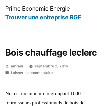
Aller
Prime Economie Energie
au
Trouver une entreprise RGE
contenu
Bois chauffage leclerc
Publié
amrani
septembre 2, 2016
par
sur
Laisser un commentaire
Bois
chauffage
Net est un annuaire regroupant 1000
leclerc
fournisseurs professionnels de bois de