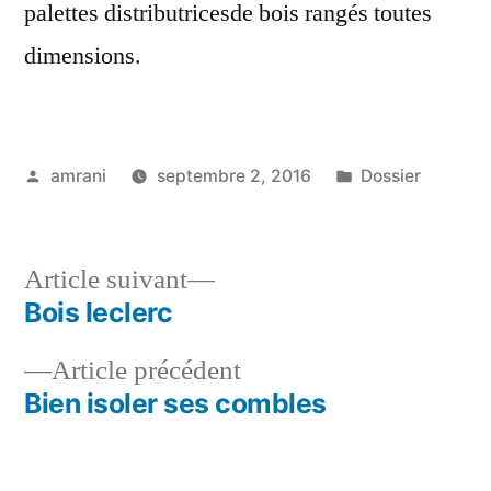
palettes distributricesde bois rangés toutes
dimensions.
Publié
Publié
amrani
septembre 2, 2016
Dossier
par
dans
Article
Article suivant
suivant :
Bois leclerc
Navigation
Article
Article précédent
de
précédent :
Bien isoler ses combles
l’article