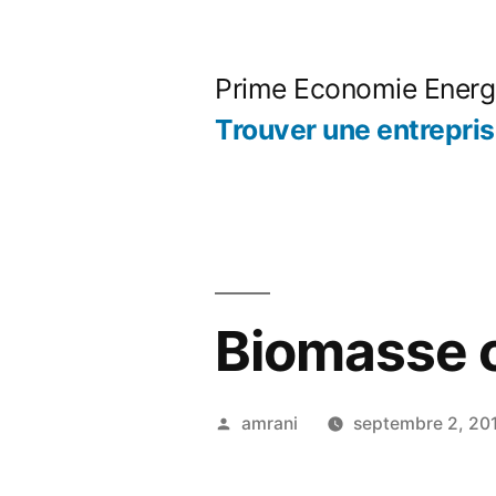
Aller
au
Prime Economie Energ
contenu
Trouver une entrepri
Biomasse 
Publié
amrani
septembre 2, 20
par