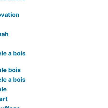
ovation
nah
le a bois
le bois
le a bois
ele
ert