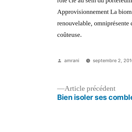
rôle clé au sein du portefeui
Approvisionnement La biomas
renouvelable, omniprésente d
coûteuse.
Publié
amrani
septembre 2, 201
par
Artic
Article précédent
précé
Bien isoler ses combl
Navigation
de