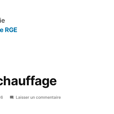
ie
se RGE
chauffage
sur
16
Laisser un commentaire
Biomasse
chauffage