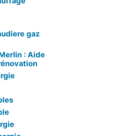
auffage
audiere gaz
Merlin : Aide
rénovation
rgie
bles
ble
rgie