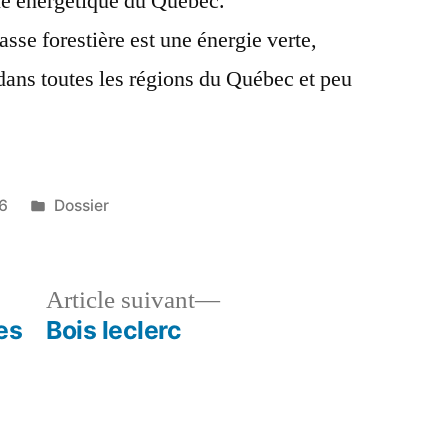
lle énergétique du Québec.
se forestière est une énergie verte,
ans toutes les régions du Québec et peu
Publié
6
Dossier
dans
le
Article
Article suivant
dent :
suivant :
es
Bois leclerc