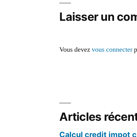
l’article
Laisser un co
Vous devez
vous connecter
p
Articles récen
Calcul credit impot 