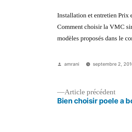
Installation et entretien Pr
Comment choisir la VMC sim
modèles proposés dans le c
Publié
amrani
septembre 2, 201
par
Artic
Article précédent
précé
Bien choisir poele a b
Navigation
de