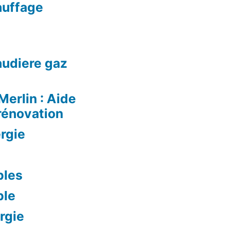
auffage
audiere gaz
Merlin : Aide
rénovation
rgie
bles
ble
rgie