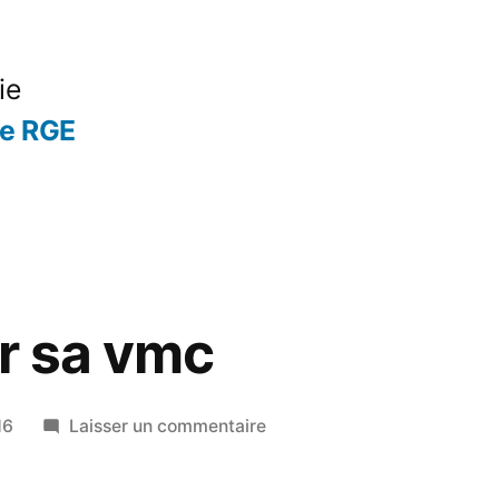
ie
se RGE
ir sa vmc
sur
16
Laisser un commentaire
Bien
choisir