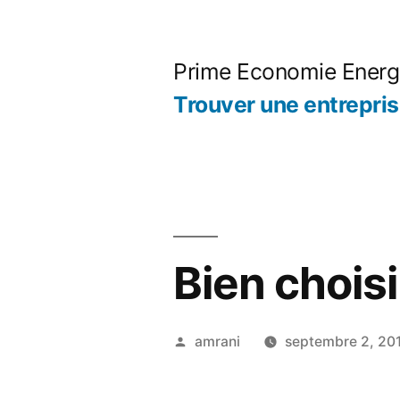
Aller
au
Prime Economie Energ
contenu
Trouver une entrepri
Bien chois
Publié
amrani
septembre 2, 20
par