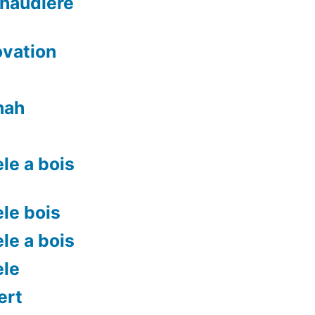
chaudiere
ovation
nah
le a bois
le bois
le a bois
ele
ert