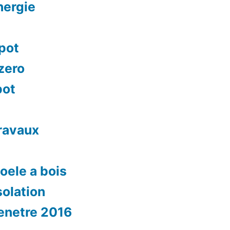
nergie
mpot
 zero
pot
travaux
oele a bois
solation
fenetre 2016