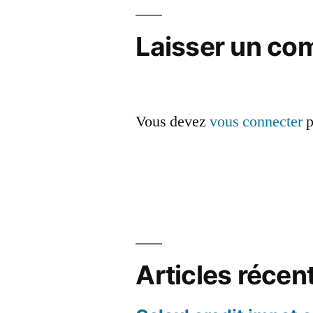
l’article
Laisser un co
Vous devez
vous connecter
p
Articles récen