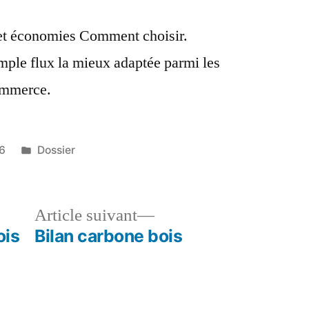
ix et économies Comment choisir.
ple flux la mieux adaptée parmi les
ommerce.
Publié
6
Dossier
dans
le
Article
Article suivant
dent :
suivant :
ois
Bilan carbone bois