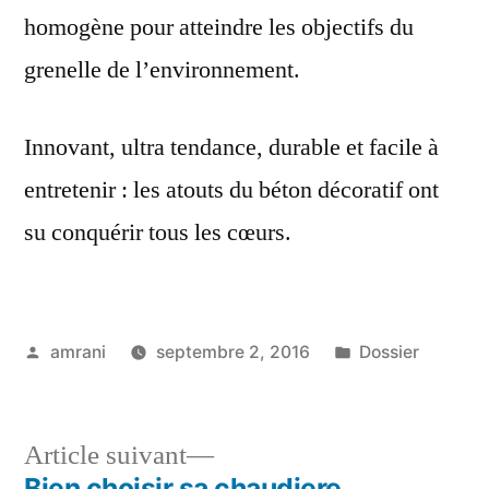
homogène pour atteindre les objectifs du
grenelle de l’environnement.
Innovant, ultra tendance, durable et facile à
entretenir : les atouts du béton décoratif ont
su conquérir tous les cœurs.
Publié
Publié
amrani
septembre 2, 2016
Dossier
par
dans
Article
Article suivant
suivant :
Bien choisir sa chaudiere