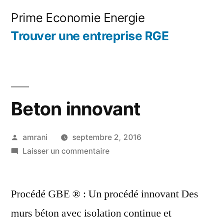
Aller
Prime Economie Energie
au
Trouver une entreprise RGE
contenu
Beton innovant
Publié
amrani
septembre 2, 2016
par
sur
Laisser un commentaire
Beton
innovant
Procédé GBE ® : Un procédé innovant Des
murs béton avec isolation continue et