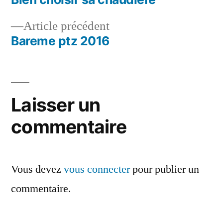
Navigation
Article
Article précédent
de
précédent :
Bareme ptz 2016
l’article
Laisser un
commentaire
Vous devez
vous connecter
pour publier un
commentaire.