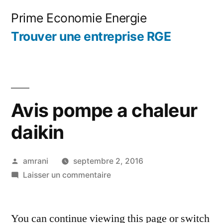
Aller
Prime Economie Energie
au
Trouver une entreprise RGE
contenu
Avis pompe a chaleur
daikin
Publié
amrani
septembre 2, 2016
par
sur
Laisser un commentaire
Avis
pompe
You can continue viewing this page or switch
a