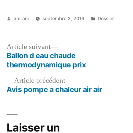
Publié
Publié
amrani
septembre 2, 2016
Dossier
par
dans
Article
Article suivant
suivant :
Ballon d eau chaude
Navigation
thermodynamique prix
de
Article
Article précédent
l’article
précédent :
Avis pompe a chaleur air air
Laisser un