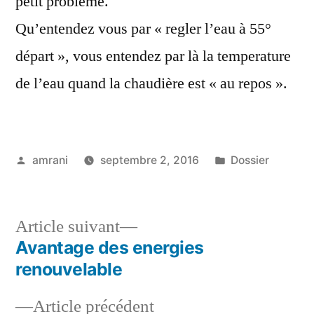
petit problème.
Qu’entendez vous par « regler l’eau à 55°
départ », vous entendez par là la temperature
de l’eau quand la chaudière est « au repos ».
Publié
Publié
amrani
septembre 2, 2016
Dossier
par
dans
Article
Article suivant
suivant :
Avantage des energies
Navigation
renouvelable
de
Article
Article précédent