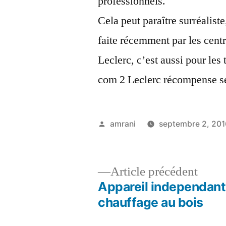
professionnels.
Cela peut paraître surréalist
faite récemment par les cent
Leclerc, c’est aussi pour les
com 2 Leclerc récompense ses
Publié
amrani
septembre 2, 201
par
Artic
Article précédent
précé
Appareil independant
Navigation
chauffage au bois