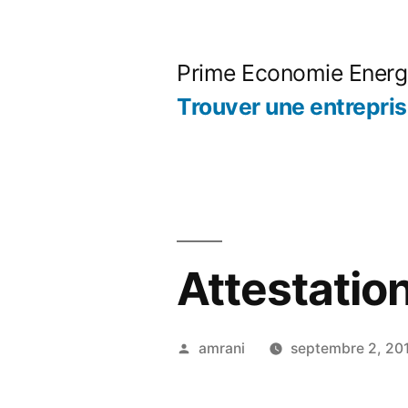
Aller
au
Prime Economie Energ
contenu
Trouver une entrepri
Attestation
Publié
amrani
septembre 2, 20
par