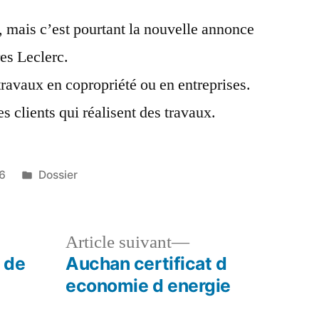
e, mais c’est pourtant la nouvelle annonce
res Leclerc.
 travaux en copropriété ou en entreprises.
 clients qui réalisent des travaux.
Publié
6
Dossier
dans
le
Article
Article suivant
dent :
suivant :
 de
Auchan certificat d
economie d energie