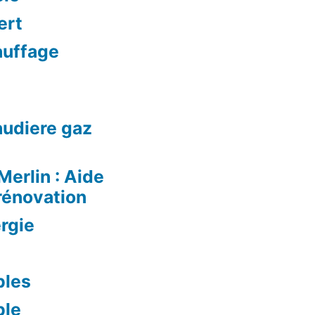
ert
auffage
audiere gaz
Merlin : Aide
rénovation
rgie
bles
ble