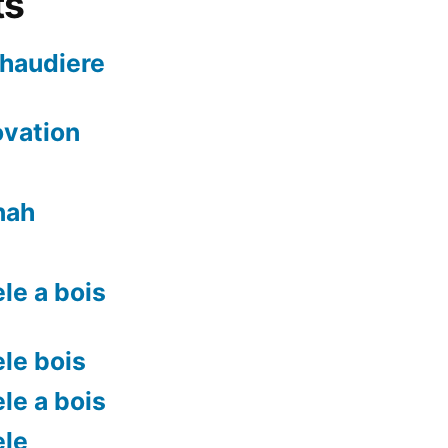
ts
chaudiere
ovation
nah
le a bois
le bois
le a bois
ele