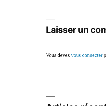
de
l’article
Laisser un co
Vous devez
vous connecter
p