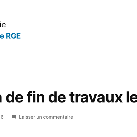
ie
se RGE
 de fin de travaux l
sur
16
Laisser un commentaire
Attestation
de