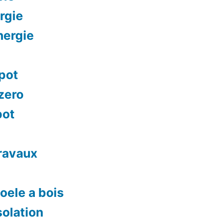
rgie
nergie
mpot
 zero
pot
travaux
oele a bois
solation