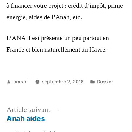
à financer votre projet : crédit d’impôt, prime
énergie, aides de l’Anah, etc.
L’ANAH est présente un peu partout en
France et bien naturellement au Havre.
Publié
Publié
amrani
septembre 2, 2016
Dossier
par
dans
Article
Article suivant
suivant :
Anah aides
Navigation