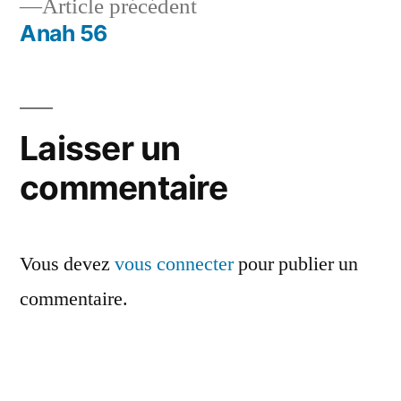
Article
Article précédent
de
précédent :
Anah 56
l’article
Laisser un
commentaire
Vous devez
vous connecter
pour publier un
commentaire.