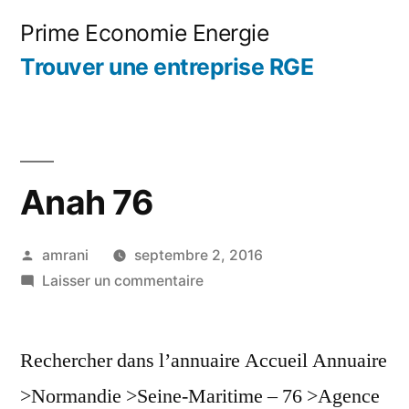
Aller
Prime Economie Energie
au
Trouver une entreprise RGE
contenu
Anah 76
Publié
amrani
septembre 2, 2016
par
sur
Laisser un commentaire
Anah
76
Rechercher dans l’annuaire Accueil Annuaire
>Normandie >Seine-Maritime – 76 >Agence