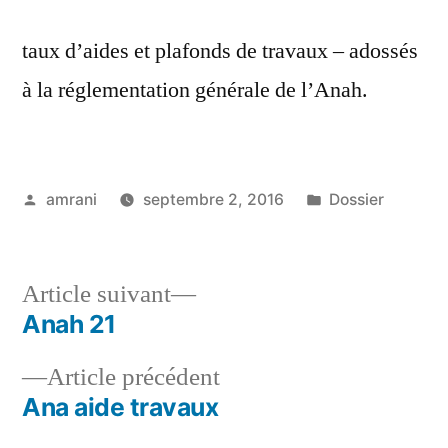
taux d’aides et plafonds de travaux – adossés
à la réglementation générale de l’Anah.
Publié
Publié
amrani
septembre 2, 2016
Dossier
par
dans
Article
Article suivant
suivant :
Anah 21
Navigation
Article
Article précédent
de
précédent :
Ana aide travaux
l’article