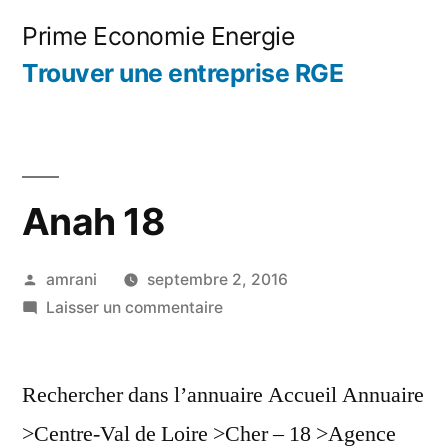
Aller
Prime Economie Energie
au
Trouver une entreprise RGE
contenu
Anah 18
Publié
amrani
septembre 2, 2016
par
sur
Laisser un commentaire
Anah
18
Rechercher dans l’annuaire Accueil Annuaire
>Centre-Val de Loire >Cher – 18 >Agence