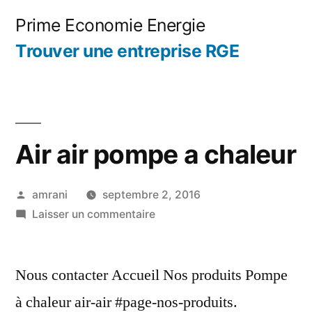
Aller
Prime Economie Energie
au
Trouver une entreprise RGE
contenu
Air air pompe a chaleur
Publié
amrani
septembre 2, 2016
par
sur
Laisser un commentaire
Air
air
Nous contacter Accueil Nos produits Pompe
pompe
a
à chaleur air-air #page-nos-produits.
chaleur