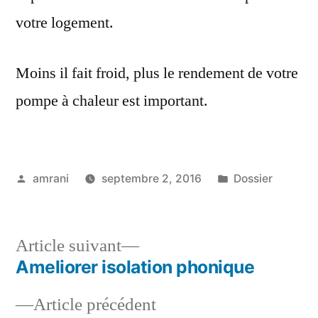
votre logement.
Moins il fait froid, plus le rendement de votre
pompe à chaleur est important.
Publié
Publié
amrani
septembre 2, 2016
Dossier
par
dans
Article
Article suivant
suivant :
Ameliorer isolation phonique
Navigation
Article
Article précédent
de