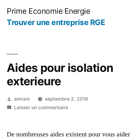
Aller
Prime Economie Energie
au
Trouver une entreprise RGE
contenu
Aides pour isolation
exterieure
Publié
amrani
septembre 2, 2016
par
sur
Laisser un commentaire
Aides
pour
De nombreuses aides existent pour vous aider
isolation