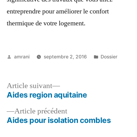
entreprendre pour améliorer le confort
thermique de votre logement.
Publié
Publié
amrani
septembre 2, 2016
Dossier
par
dans
Article
Article suivant
suivant :
Aides region aquitaine
Navigation
Article
Article précédent
de
précédent :
Aides pour isolation combles
l’article