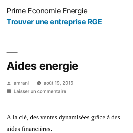
Aller
Prime Economie Energie
au
Trouver une entreprise RGE
contenu
Aides energie
Publié
amrani
août 19, 2016
par
sur
Laisser un commentaire
Aides
energie
A la clé, des ventes dynamisées grâce à des
aides financières.