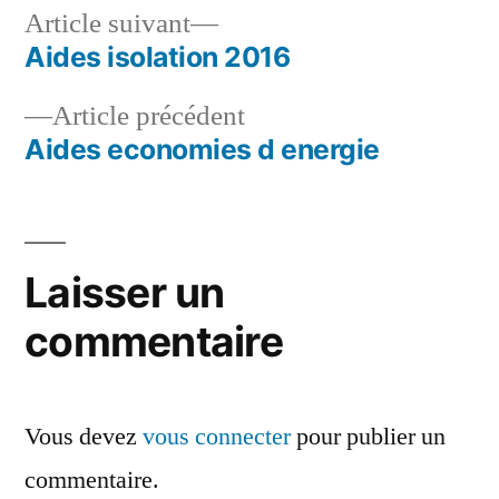
Article
Article suivant
suivant :
Aides isolation 2016
Navigation
Article
Article précédent
de
précédent :
Aides economies d energie
l’article
Laisser un
commentaire
Vous devez
vous connecter
pour publier un
commentaire.