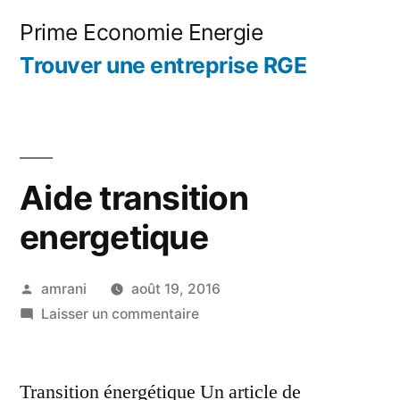
Aller
Prime Economie Energie
au
Trouver une entreprise RGE
contenu
Aide transition
energetique
Publié
amrani
août 19, 2016
par
sur
Laisser un commentaire
Aide
transition
Transition énergétique Un article de
energetique