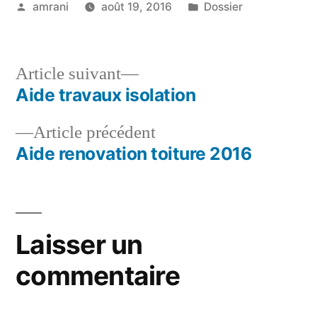
Publié
Publié
amrani
août 19, 2016
Dossier
par
dans
Article
Article suivant
suivant :
Aide travaux isolation
Navigation
Article
Article précédent
de
précédent :
Aide renovation toiture 2016
l’article
Laisser un
commentaire