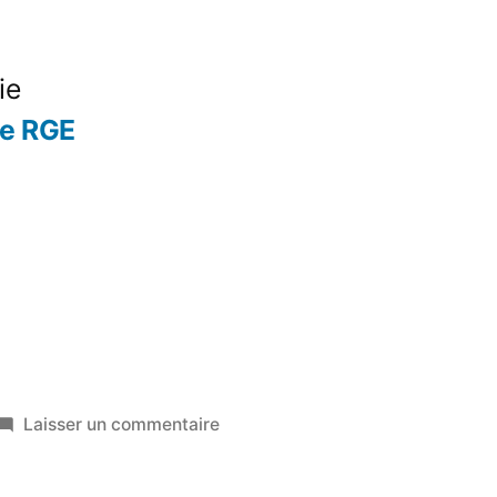
ie
se RGE
sur
Laisser un commentaire
Aide
rge