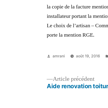
la copie de la facture mentio
installateur portant la ment
Le choix de l’artisan – Comme
porte la mention RGE.
Publié
amrani
août 19, 2016
par
Artic
Article précédent
précé
Aide renovation toitu
Navigation
de