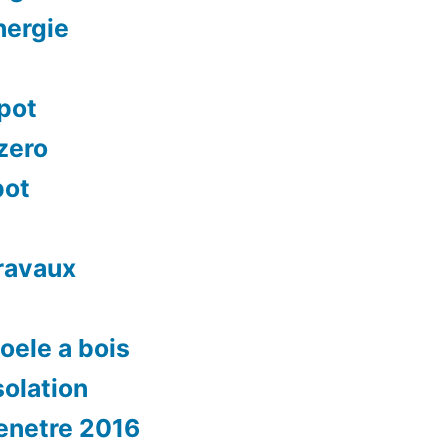
nergie
mpot
 zero
pot
travaux
oele a bois
solation
fenetre 2016