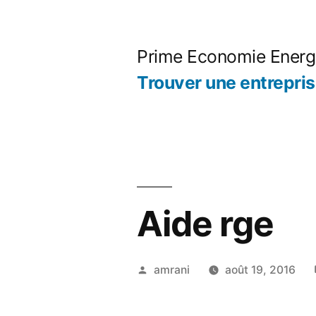
Aller
au
Prime Economie Energ
contenu
Trouver une entrepri
Aide rge
Publié
amrani
août 19, 2016
par