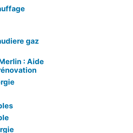
auffage
audiere gaz
Merlin : Aide
rénovation
rgie
bles
ble
rgie