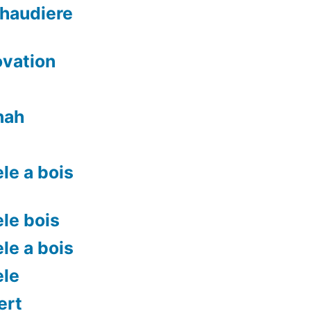
chaudiere
ovation
nah
le a bois
le bois
le a bois
ele
ert