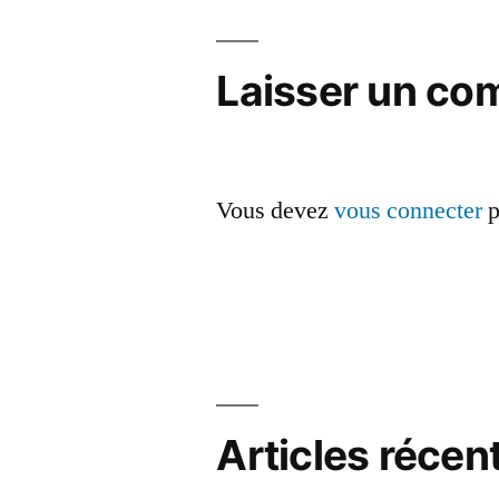
l’article
Laisser un co
Vous devez
vous connecter
p
Articles récen