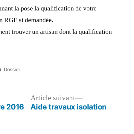
nnant la pose la qualification de votre
ion RGE si demandée.
nt trouver un artisan dont la qualification
Publié
Dossier
dans
le
Article
Article suivant
dent :
suivant :
re 2016
Aide travaux isolation