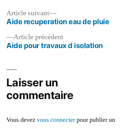
Article
Article suivant
suivant :
Aide recuperation eau de pluie
Navigation
Article
Article précédent
de
précédent :
Aide pour travaux d isolation
l’article
Laisser un
commentaire
Vous devez
vous connecter
pour publier un