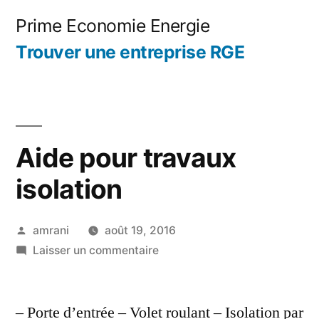
Aller
Prime Economie Energie
au
Trouver une entreprise RGE
contenu
Aide pour travaux
isolation
Publié
amrani
août 19, 2016
par
sur
Laisser un commentaire
Aide
pour
– Porte d’entrée – Volet roulant – Isolation par
travaux