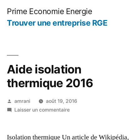
Aller
Prime Economie Energie
au
Trouver une entreprise RGE
contenu
Aide isolation
thermique 2016
Publié
amrani
août 19, 2016
par
sur
Laisser un commentaire
Aide
isolation
Isolation thermique Un article de Wikipédia,
thermique