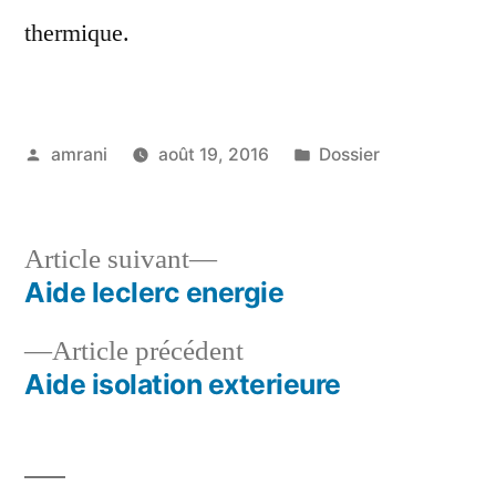
thermique.
Publié
Publié
amrani
août 19, 2016
Dossier
par
dans
Article
Article suivant
suivant :
Aide leclerc energie
Navigation
Article
Article précédent
de
précédent :
Aide isolation exterieure
l’article