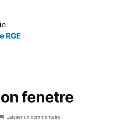
ie
se RGE
ion fenetre
sur
Laisser un commentaire
Aide
isolation