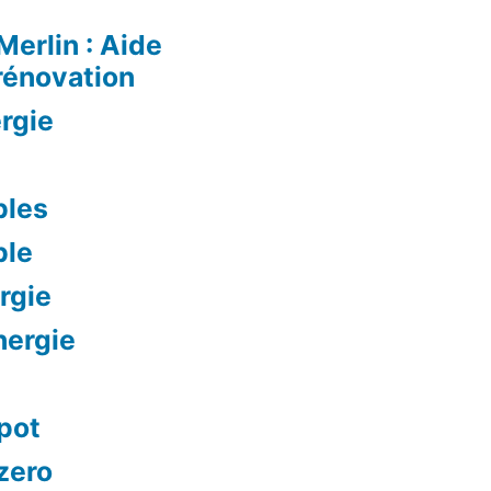
Merlin : Aide
rénovation
rgie
bles
ble
rgie
nergie
mpot
 zero