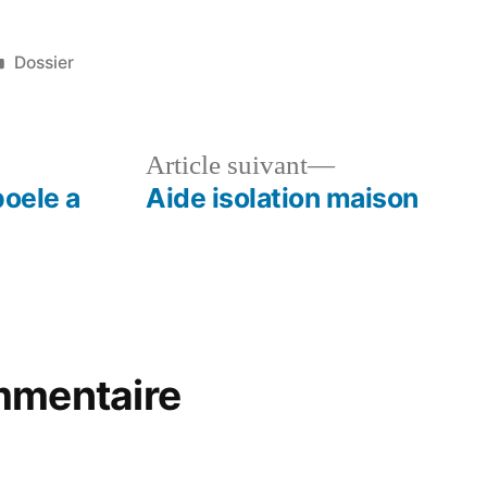
Publié
Dossier
dans
le
Article
Article suivant
dent :
suivant :
poele a
Aide isolation maison
mmentaire