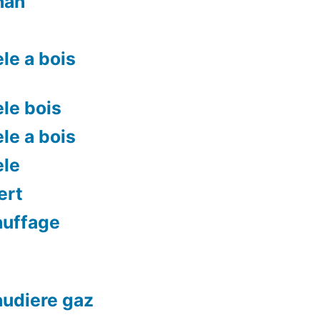
nah
le a bois
le bois
le a bois
ele
ert
auffage
audiere gaz