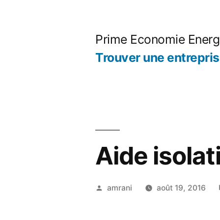
Aller
au
Prime Economie Energ
contenu
Trouver une entrepri
Aide isolat
Publié
amrani
août 19, 2016
par