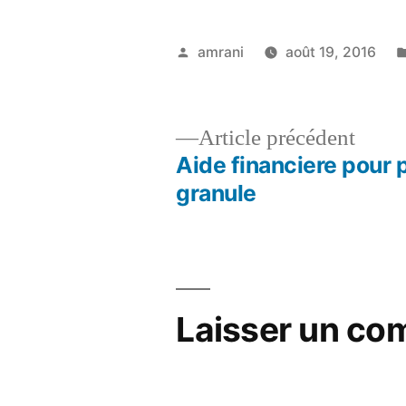
Publié
amrani
août 19, 2016
par
Artic
Article précédent
précé
Aide financiere pour 
Navigation
granule
de
l’article
Laisser un co