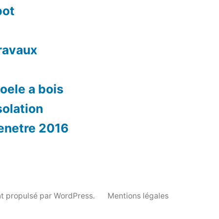
pot
travaux
oele a bois
solation
fenetre 2016
t propulsé par WordPress.
Mentions légales