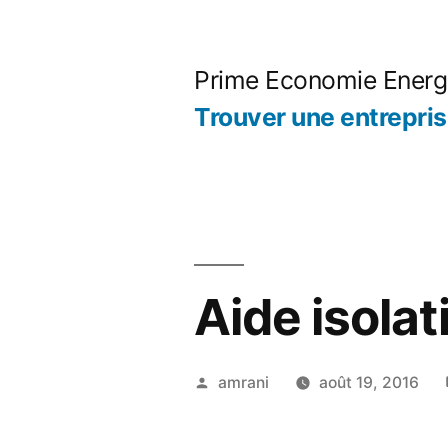
Aller
au
Prime Economie Energ
contenu
Trouver une entrepri
Aide isolat
Publié
amrani
août 19, 2016
par