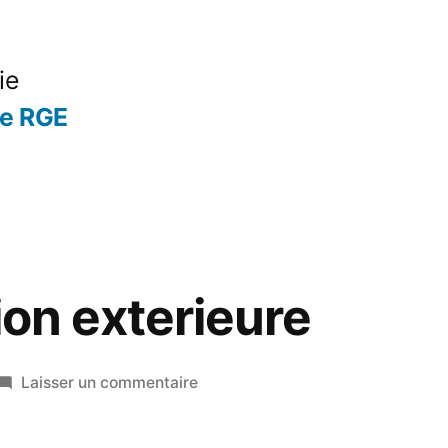
ie
se RGE
ion exterieure
sur
Laisser un commentaire
Aide
isolation