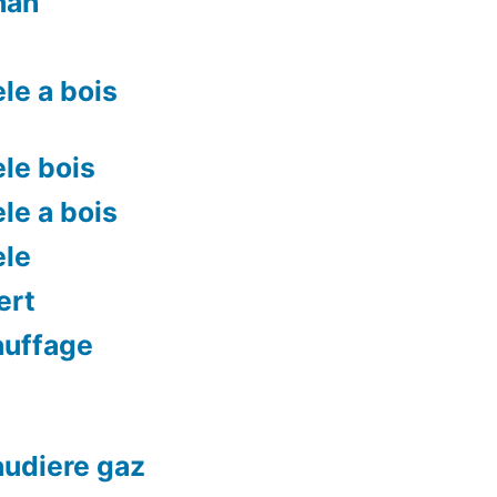
nah
le a bois
le bois
le a bois
ele
ert
auffage
audiere gaz