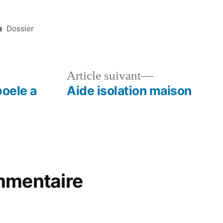
Publié
Dossier
dans
le
Article
Article suivant
dent :
suivant :
poele a
Aide isolation maison
mmentaire