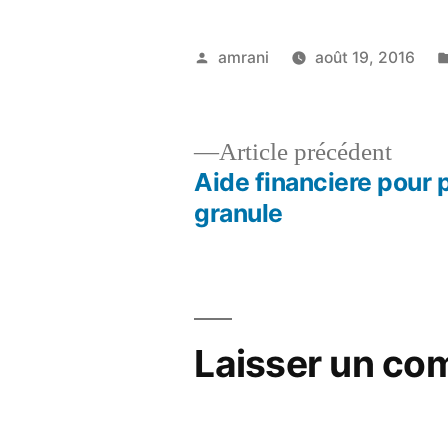
Publié
amrani
août 19, 2016
par
Artic
Article précédent
précé
Aide financiere pour 
Navigation
granule
de
l’article
Laisser un co