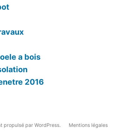
pot
travaux
oele a bois
solation
fenetre 2016
t propulsé par WordPress.
Mentions légales