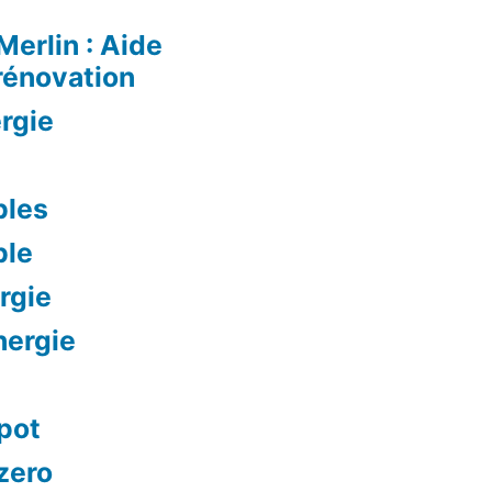
Merlin : Aide
rénovation
rgie
bles
ble
rgie
nergie
mpot
 zero