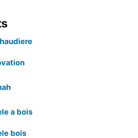
ts
chaudiere
ovation
nah
le a bois
le bois