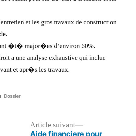
entretien et les gros travaux de construction
ide.
s ont �t� major�es d’environ 60%.
roit a une analyse exhaustive qui inclue
avant et apr�s les travaux.
Publié
Dossier
dans
le
Article
Article suivant
dent :
suivant :
Aide financiere pour