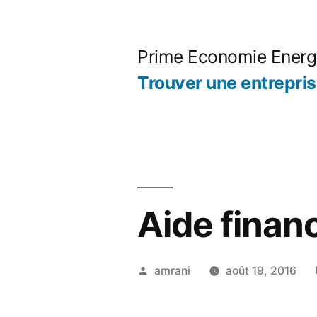
Aller
au
Prime Economie Energ
contenu
Trouver une entrepri
Aide financ
Publié
amrani
août 19, 2016
par