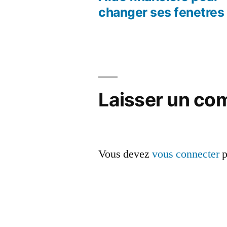
Navigation
changer ses fenetres
de
l’article
Laisser un co
Vous devez
vous connecter
p