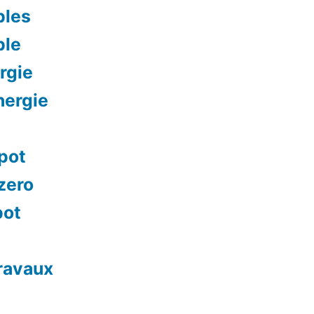
bles
ble
rgie
nergie
mpot
 zero
pot
travaux