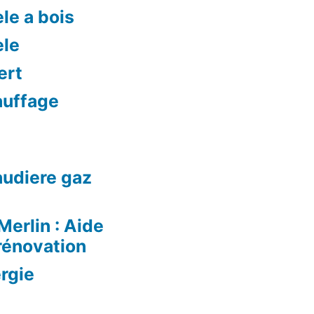
le a bois
ele
ert
auffage
audiere gaz
Merlin : Aide
rénovation
rgie