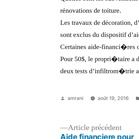
rénovations de toiture.
Les travaux de décoration, d’
sont exclus du dispositif d’a
Certaines aide-financi�re
Pour 50$, le propri�taire a d
deux tests d’infiltrom�trie 
Publié
amrani
août 19, 2016
par
Artic
Article précédent
précé
Aide financiere pour