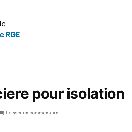
ie
se RGE
iere pour isolation
sur
Laisser un commentaire
Aide
financiere