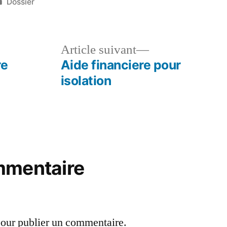
Publié
Dossier
dans
le
Article
Article suivant
dent :
suivant :
re
Aide financiere pour
isolation
mmentaire
our publier un commentaire.