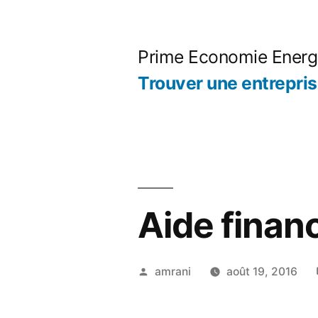
Aller
au
Prime Economie Energ
contenu
Trouver une entrepri
Aide finan
Publié
amrani
août 19, 2016
par