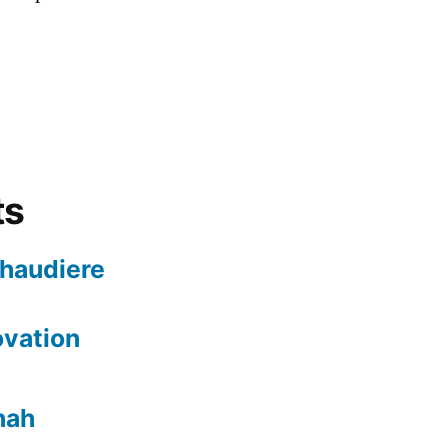
ts
chaudiere
ovation
nah