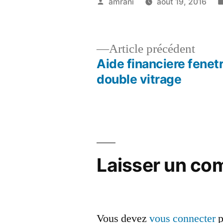
Publié
amrani
août 19, 2016
par
Artic
Article précédent
précé
Aide financiere fenet
Navigation
double vitrage
de
l’article
Laisser un co
Vous devez
vous connecter
p