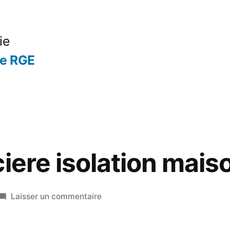
ie
se RGE
ciere isolation mais
sur
Laisser un commentaire
Aide
financiere