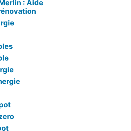
Merlin : Aide
rénovation
rgie
bles
ble
rgie
nergie
mpot
 zero
pot