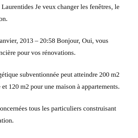
Laurentides Je veux changer les fenêtres, le
isolation
maison
son.
vier, 2013 – 20:58 Bonjour, Oui, vous
ancière pour vos rénovations.
gétique subventionnée peut atteindre 200 m2
e et 120 m2 pour une maison à appartements.
ncernées tous les particuliers construisant
ation.