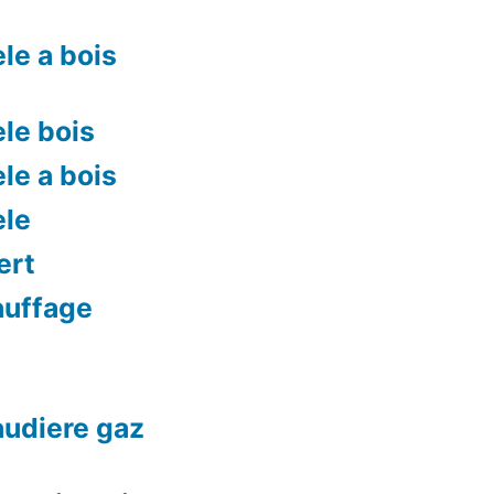
le a bois
le bois
le a bois
ele
ert
auffage
audiere gaz