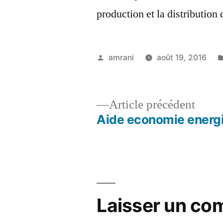
production et la distribution 
Publié
amrani
août 19, 2016
par
Artic
Article précédent
précé
Aide economie energi
Navigation
de
l’article
Laisser un co