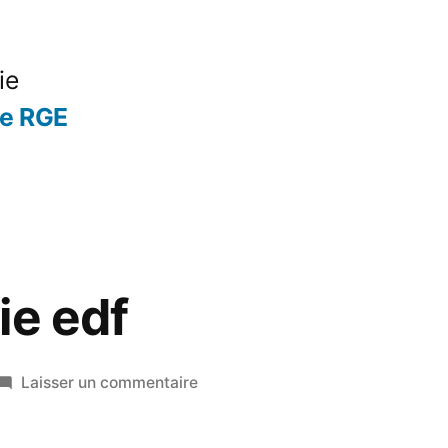
ie
se RGE
ie edf
sur
Laisser un commentaire
Aide
energie