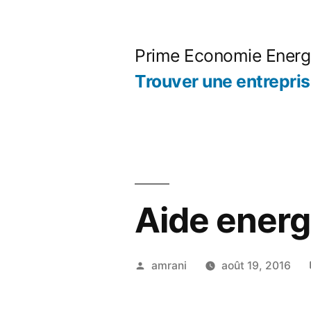
Aller
au
Prime Economie Energ
contenu
Trouver une entrepri
Aide energ
Publié
amrani
août 19, 2016
par