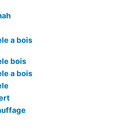
nah
le a bois
le bois
le a bois
ele
ert
auffage