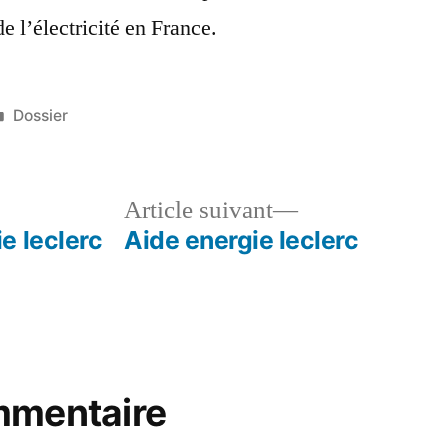
de l’électricité en France.
Publié
Dossier
dans
le
Article
Article suivant
dent :
suivant :
e leclerc
Aide energie leclerc
mmentaire