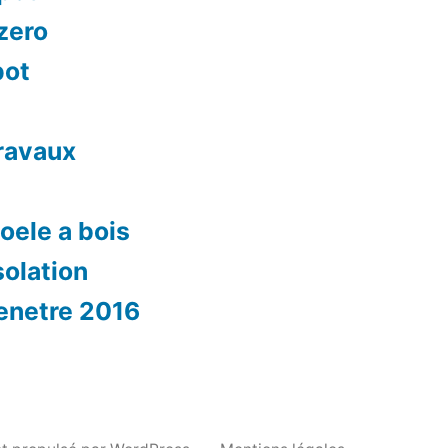
 zero
pot
travaux
oele a bois
solation
fenetre 2016