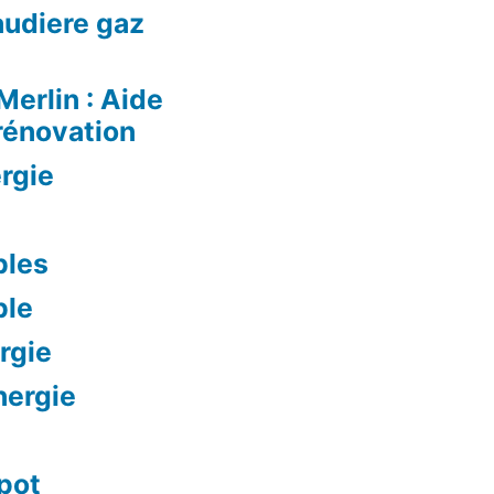
audiere gaz
Merlin : Aide
rénovation
rgie
bles
ble
rgie
nergie
mpot