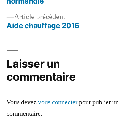
normandie
de
Article
Article précédent
l’article
précédent :
Aide chauffage 2016
Laisser un
commentaire
Vous devez
vous connecter
pour publier un
commentaire.