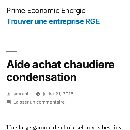
Aller
Prime Economie Energie
au
Trouver une entreprise RGE
contenu
Aide achat chaudiere
condensation
Publié
amrani
juillet 21, 2016
par
sur
Laisser un commentaire
Aide
achat
Une large gamme de choix selon vos besoins
chaudiere