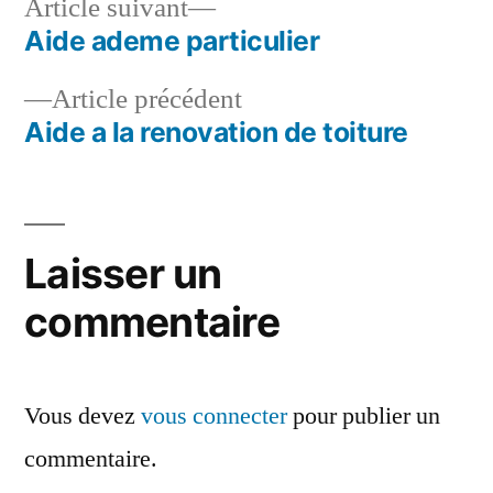
Article
Article suivant
suivant :
Aide ademe particulier
Navigation
Article
Article précédent
de
précédent :
Aide a la renovation de toiture
l’article
Laisser un
commentaire
Vous devez
vous connecter
pour publier un
commentaire.