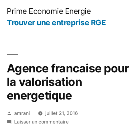
Aller
Prime Economie Energie
au
Trouver une entreprise RGE
contenu
Agence francaise pour
la valorisation
energetique
Publié
amrani
juillet 21, 2016
par
sur
Laisser un commentaire
Agence