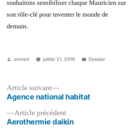
souhaitons sensibiliser chaque Mauricien sur
son rôle-clé pour inventer le monde de
demain.
Publié
Publié
amrani
juillet 21, 2016
Dossier
par
dans
Article
Article suivant
suivant :
Agence national habitat
Navigation
Article
Article précédent
de
précédent :
Aerothermie daikin
l’article