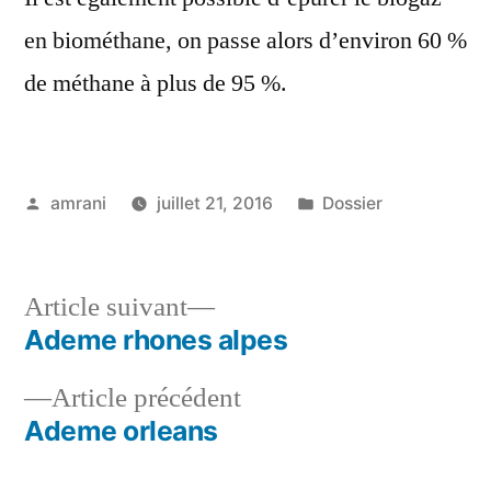
en biométhane, on passe alors d’environ 60 %
de méthane à plus de 95 %.
Publié
Publié
amrani
juillet 21, 2016
Dossier
par
dans
Article
Article suivant
suivant :
Ademe rhones alpes
Navigation
Article
Article précédent
de
précédent :
Ademe orleans
l’article