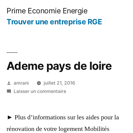
Aller
Prime Economie Energie
au
Trouver une entreprise RGE
contenu
Ademe pays de loire
Publié
amrani
juillet 21, 2016
par
sur
Laisser un commentaire
Ademe
pays
► Plus d’informations sur les aides pour la
de
loire
rénovation de votre logement Mobilités