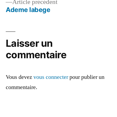
Article
Article précédent
de
précédent :
Ademe labege
l’article
Laisser un
commentaire
Vous devez
vous connecter
pour publier un
commentaire.