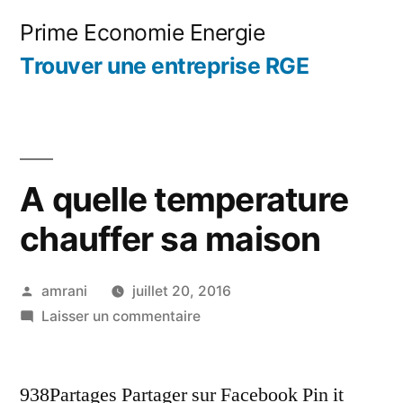
Aller
Prime Economie Energie
au
Trouver une entreprise RGE
contenu
A quelle temperature
chauffer sa maison
Publié
amrani
juillet 20, 2016
par
sur
Laisser un commentaire
A
quelle
938Partages Partager sur Facebook Pin it
temperature