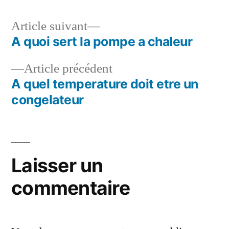
Article
Article suivant
suivant :
A quoi sert la pompe a chaleur
Navigation
Article
Article précédent
de
précédent :
A quel temperature doit etre un
l’article
congelateur
Laisser un
commentaire