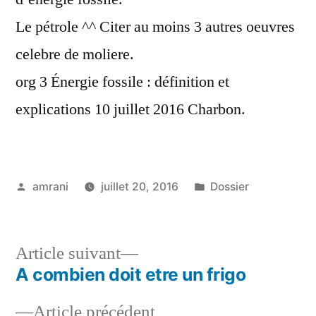
Le pétrole ^^ Citer au moins 3 autres oeuvres
celebre de moliere.
org 3 Énergie fossile : définition et
explications 10 juillet 2016 Charbon.
Publié
Publié
amrani
juillet 20, 2016
Dossier
par
dans
Article
Article suivant
suivant :
A combien doit etre un frigo
Navigation
Article
Article précédent