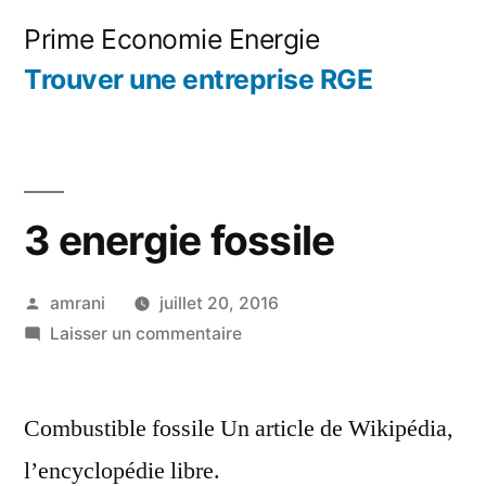
Aller
Prime Economie Energie
au
Trouver une entreprise RGE
contenu
3 energie fossile
Publié
amrani
juillet 20, 2016
par
sur
Laisser un commentaire
3
energie
Combustible fossile Un article de Wikipédia,
fossile
l’encyclopédie libre.